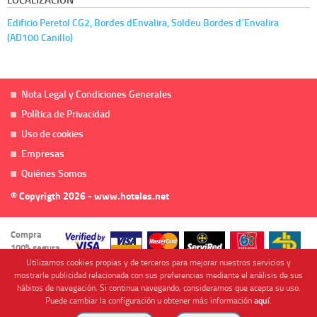
Edificio Peretol CG2, Bordes dEnvalira, Soldeu Bordes d´Envalira
(AD100 Canillo)
Nota Legal y Condiciones Generales
Política de Privacidad
Uso de cookies
Empresas
Quiénes Somos
© Copyrigth 2026 - www.hoteles.net
Compra
100% segura
Utilizamos cookies propias y de terceros para mejorar nuestros servicios y
mostrarle publicidad relacionada con sus preferencias mediante el análisis de sus
hábitos de navegación. Si continua navegando, consideramos que acepta su uso.
Puede cambiar la configuración u obtener más información
aquí
.
Cofinanciado por