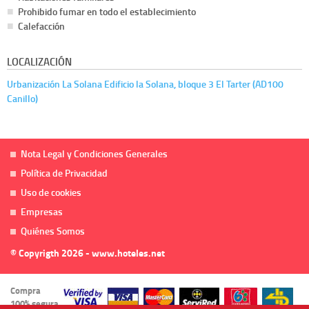
Prohibido fumar en todo el establecimiento
Calefacción
LOCALIZACIÓN
Urbanización La Solana Edificio la Solana, bloque 3 El Tarter (AD100
Canillo)
Nota Legal y Condiciones Generales
Política de Privacidad
Uso de cookies
Empresas
Quiénes Somos
© Copyrigth 2026 - www.hoteles.net
Compra
100% segura