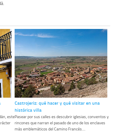
dà.
a
Castrojeriz: qué hacer y qué visitar en una
histórica villa
dán, este
Pasear por sus calles es descubrir iglesias, conventos y
rácter
rincones que narran el pasado de uno de los enclaves
más emblemáticos del Camino Francés....