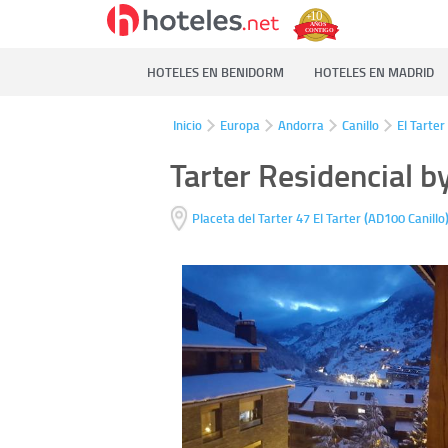
HOTELES EN BENIDORM
HOTELES EN MADRID
Inicio
Europa
Andorra
Canillo
El Tarter
Tarter Residencial b
(
Placeta del Tarter 47
El Tarter
AD100
Canillo