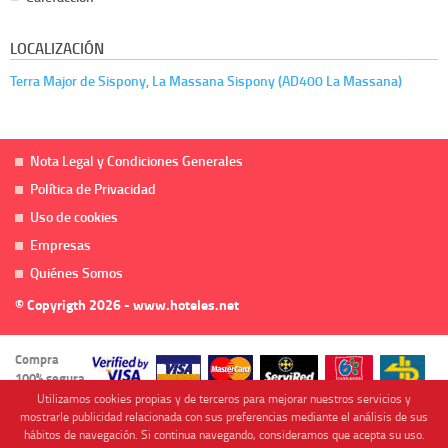
LOCALIZACIÓN
Terra Major de Sispony, La Massana Sispony (AD400 La Massana)
Nota Legal y Condiciones Generales
Política de Privacidad
Uso de cookies
Empresas
Quiénes Somos
© Copyrigth 2026 - www.hoteles.net
Compra
100% segura
Utilizamos cookies propias y de terceros para mejorar nuestros servicios y
mostrarle publicidad relacionada con sus preferencias mediante el análisis de sus
hábitos de navegación. Si continua navegando, consideramos que acepta su uso.