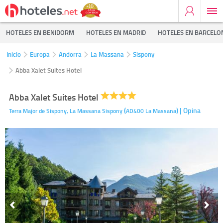
HOTELES EN BENIDORM
HOTELES EN MADRID
HOTELES EN BARCELO
Inicio
Europa
Andorra
La Massana
Sispony
Abba Xalet Suites Hotel
Abba Xalet Suites Hotel
(
)
| Opina
Terra Major de Sispony, La Massana
Sispony
AD400
La Massana