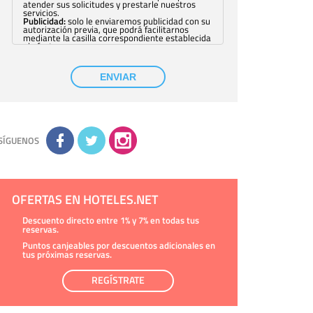
atender sus solicitudes y prestarle nuestros
servicios.
Publicidad:
solo le enviaremos publicidad con su
autorización previa, que podrá facilitarnos
mediante la casilla correspondiente establecida
al efecto.
Base Jurídica:
únicamente trataremos sus datos
con su consentimiento previo, que podrá
facilitarnos mediante la casilla correspondiente
ENVIAR
establecida al efecto.
Destinatarios:
con carácter general, sólo el
personal de nuestra entidad que esté
debidamente autorizado podrá tener
conocimiento de la información que le pedimos.
No se comunicarán datos a terceros.
Derechos:
tiene derecho a saber qué
información tenemos sobre usted, corregirla y
SÍGUENOS
eliminarla, tal y como se explica en la
información adicional disponible en nuestra
página web.
Información complementaria:
Puede consultar
la información adicional y detallada sobre cómo
tratamos sus datos en la
política de privacidad
OFERTAS EN HOTELES.NET
Descuento directo entre 1% y 7% en todas tus
reservas.
Puntos canjeables por descuentos adicionales en
tus próximas reservas.
REGÍSTRATE