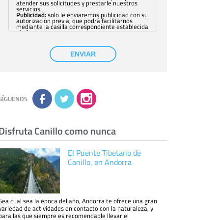
atender sus solicitudes y prestarle nuestros
servicios.
Publicidad:
solo le enviaremos publicidad con su
autorización previa, que podrá facilitarnos
mediante la casilla correspondiente establecida
al efecto.
Base Jurídica:
únicamente trataremos sus datos
con su consentimiento previo, que podrá
facilitarnos mediante la casilla correspondiente
ENVIAR
establecida al efecto.
Destinatarios:
con carácter general, sólo el
personal de nuestra entidad que esté
debidamente autorizado podrá tener
conocimiento de la información que le pedimos.
No se comunicarán datos a terceros.
Derechos:
tiene derecho a saber qué
información tenemos sobre usted, corregirla y
SÍGUENOS
eliminarla, tal y como se explica en la
información adicional disponible en nuestra
página web.
Información complementaria:
Puede consultar
la información adicional y detallada sobre cómo
Disfruta Canillo como nunca
tratamos sus datos en la
política de privacidad
El Puente Tibetano de
Canillo, en Andorra
Sea cual sea la época del año, Andorra te ofrece una gran
variedad de actividades en contacto con la naturaleza, y
para las que siempre es recomendable llevar el