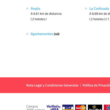
Anyós
La Cortinada
A 6.61 km de distancia
A 6.69 km de d
( 2 hoteles )
( 2 hoteles ) (
Apartamentos
(40)
Nota Legal y Condiciones Generales
Política de Privaci
Compra
100% segura