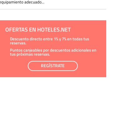
equipamiento adecuado...
OFERTAS EN HOTELES.NET
Descuento directo entre 1% y 7% en todas tus
reservas.
Puntos canjeables por descuentos adicionales en
tus próximas reservas.
REGÍSTRATE