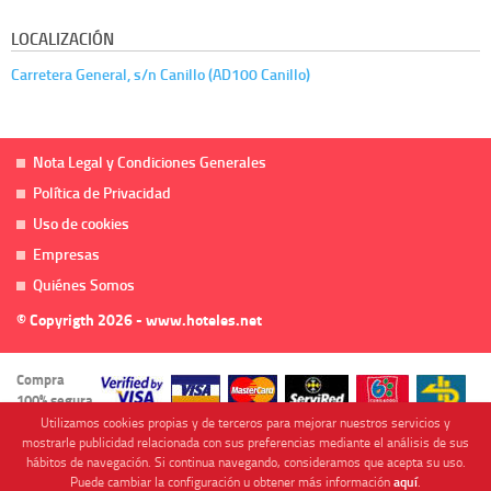
LOCALIZACIÓN
Carretera General, s/n Canillo (AD100 Canillo)
Nota Legal y Condiciones Generales
Política de Privacidad
Uso de cookies
Empresas
Quiénes Somos
© Copyrigth 2026 - www.hoteles.net
Compra
100% segura
Utilizamos cookies propias y de terceros para mejorar nuestros servicios y
mostrarle publicidad relacionada con sus preferencias mediante el análisis de sus
hábitos de navegación. Si continua navegando, consideramos que acepta su uso.
Puede cambiar la configuración u obtener más información
aquí
.