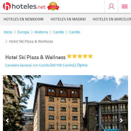
HOTELES EN BENIDORM
HOTELES EN MADRID
HOTELES EN BARCELO
Inicio
Europa
Andorra
Canillo
Canillo
Hotel Ski Plaza & Wellness
Hotel Ski Plaza & Wellness
(
)
| Opina
Carretera General, s/n
Canillo
AD100
Canillo