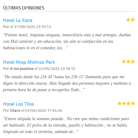
información que le pedimos. No se comunicarán datos a terceros.
ÚLTIMAS OPINIONES
Derechos:
tiene derecho a saber qué información tenemos sobre usted,
corregirla y eliminarla, tal y como se explica en la información adicional
Hotel La Xana
disponible en nuestra página web.
Información complementaria:
Puede consultar la información adicional y
Por
el 27/09/2025 23:10:13
detallada sobre cómo tratamos sus datos en la
política de privacidad
"Pésimo hotel, limpieza ninguna, inmovilisrio roto y mal arrerglo, dueñas
con Mal carácter y sin educación, sin aire ni calefacción en las
habitaciones ni en el comedor, las…"
Hotel Htop Molinos Park
Por
A los pasotas
el 22/04/2025 23:18:12
"He estado desde las 21h 45’ hasta las 23h 15’ llamando para que me
digan la dirección exacta. Han llegado dos personas mayores y mañana a
primera hora he de pasar a recogerlas.Todo…"
Hotel Los Tilos
Por
Charo
el 01/04/2025 17:44:54
"Estuve alojada la semana pasada...No creo que reúna condiciones para
ser habitado. El polvo de la entrada, pasillo y habitación , no se había
limpiado en todo el invierno, además de…"