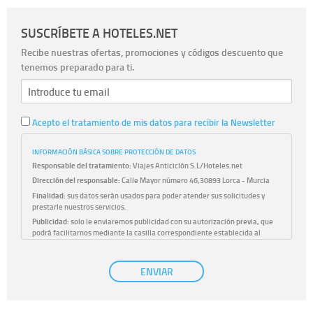
SUSCRÍBETE A HOTELES.NET
Recibe nuestras ofertas, promociones y códigos descuento que
tenemos preparado para ti.
Acepto el tratamiento de mis datos para recibir la Newsletter
INFORMACIÓN BÁSICA SOBRE PROTECCIÓN DE DATOS
Responsable del tratamiento:
Viajes Anticiclón S.L/Hoteles.net
Dirección del responsable:
Calle Mayor número 46,30893 Lorca - Murcia
Finalidad:
sus datos serán usados para poder atender sus solicitudes y
prestarle nuestros servicios.
Publicidad:
solo le enviaremos publicidad con su autorización previa, que
podrá facilitarnos mediante la casilla correspondiente establecida al
efecto.
Base Jurídica:
únicamente trataremos sus datos con su consentimiento
ENVIAR
previo, que podrá facilitarnos mediante la casilla correspondiente
establecida al efecto.
Destinatarios:
con carácter general, sólo el personal de nuestra entidad
que esté debidamente autorizado podrá tener conocimiento de la