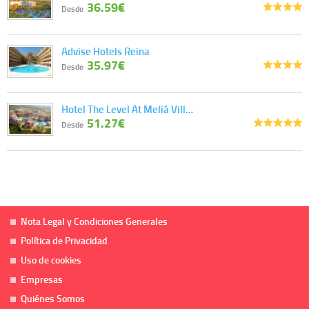
36.59€
Desde
Advise Hotels Reina
35.97€
Desde
Hotel The Level At Meliá Vill…
51.27€
Desde
Nota Legal y Condiciones Generales
Política de Privacidad
Uso de cookies
Empresas
Quiénes Somos