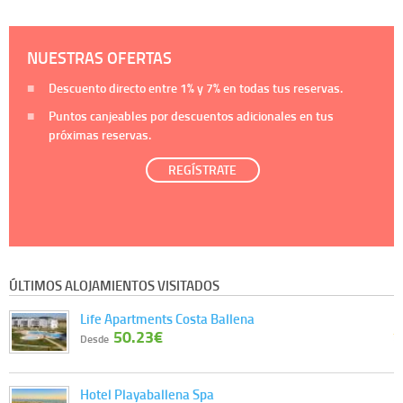
NUESTRAS OFERTAS
Descuento directo entre
1%
y
7%
en todas tus reservas.
Puntos canjeables por descuentos adicionales en tus
próximas reservas.
REGÍSTRATE
ÚLTIMOS ALOJAMIENTOS VISITADOS
Life Apartments Costa Ballena
50.23€
Desde
Hotel Playaballena Spa