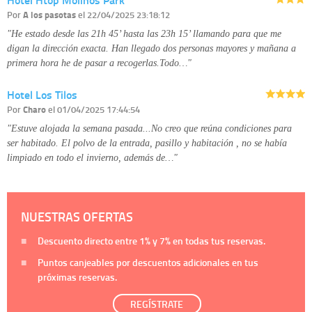
Por
A los pasotas
el 22/04/2025 23:18:12
"He estado desde las 21h 45’ hasta las 23h 15’ llamando para que me
digan la dirección exacta. Han llegado dos personas mayores y mañana a
primera hora he de pasar a recogerlas.Todo…"
Hotel Los Tilos
Por
Charo
el 01/04/2025 17:44:54
"Estuve alojada la semana pasada...No creo que reúna condiciones para
ser habitado. El polvo de la entrada, pasillo y habitación , no se había
limpiado en todo el invierno, además de…"
NUESTRAS OFERTAS
Descuento directo entre
1%
y
7%
en todas tus reservas.
Puntos canjeables por descuentos adicionales en tus
próximas reservas.
REGÍSTRATE