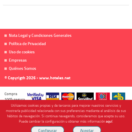
Nota Legal y Condiciones Generales
Política de Privacidad
Uso de cookies
Empresas
Quiénes Somos
© Copyrigth 2026 - www.hoteles.net
Compra
100% segura
Utilizamos cookies propias y de terceros para mejorar nuestros servicios y
mostrarle publicidad relacionada con sus preferencias mediante el análisis de sus
hábitos de navegación. Si continua navegando, consideramos que acepta su uso.
Puede cambiar la configuración u obtener más información
aquí
.
Cofinanciado por