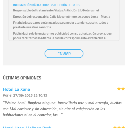
INFORMACIÓN BÁSICA SOBRE PROTECCIÓN DE DATOS
Responsable del tratamiento:
Viajes Anticiclón S.L/Hoteles.net
Dirección del responsable:
Calle Mayor número 46,30893 Lorca - Murcia
Finalidad:
sus datos serán usados para poder atender sus solicitudes y
prestarle nuestros servicios.
Publicidad:
solo le enviaremos publicidad con su autorización previa, que
podrá facilitarnos mediante la casilla correspondiente establecida al
efecto.
Base Jurídica:
únicamente trataremos sus datos con su consentimiento
ENVIAR
previo, que podrá facilitarnos mediante la casilla correspondiente
establecida al efecto.
Destinatarios:
con carácter general, sólo el personal de nuestra entidad
que esté debidamente autorizado podrá tener conocimiento de la
información que le pedimos. No se comunicarán datos a terceros.
ÚLTIMAS OPINIONES
Derechos:
tiene derecho a saber qué información tenemos sobre usted,
corregirla y eliminarla, tal y como se explica en la información adicional
Hotel La Xana
disponible en nuestra página web.
Información complementaria:
Puede consultar la información adicional y
Por
el 27/09/2025 23:10:13
detallada sobre cómo tratamos sus datos en la
política de privacidad
"Pésimo hotel, limpieza ninguna, inmovilisrio roto y mal arrerglo, dueñas
con Mal carácter y sin educación, sin aire ni calefacción en las
habitaciones ni en el comedor, las…"
Hotel Htop Molinos Park