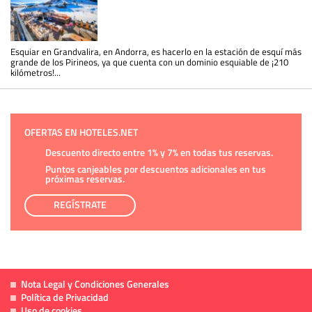
Esquiar en Grandvalira, en Andorra, es hacerlo en la estación de esquí más
grande de los Pirineos, ya que cuenta con un dominio esquiable de ¡210
kilómetros!...
OFERTAS EN HOTELES.NET
Descuento directo entre 1% y 7% en todas tus reservas.
Puntos canjeables por descuentos adicionales en tus
próximas reservas.
REGÍSTRATE
Nota Legal y Condiciones Generales
Política de Privacidad
Uso de cookies