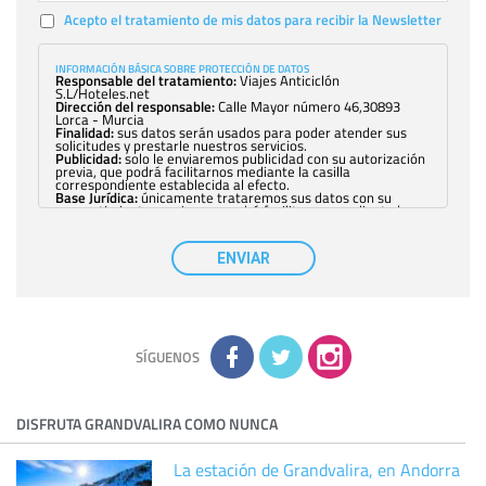
Acepto el tratamiento de mis datos para recibir la Newsletter
INFORMACIÓN BÁSICA SOBRE PROTECCIÓN DE DATOS
Responsable del tratamiento:
Viajes Anticiclón
S.L/Hoteles.net
Dirección del responsable:
Calle Mayor número 46,30893
Lorca - Murcia
Finalidad:
sus datos serán usados para poder atender sus
solicitudes y prestarle nuestros servicios.
Publicidad:
solo le enviaremos publicidad con su autorización
previa, que podrá facilitarnos mediante la casilla
correspondiente establecida al efecto.
Base Jurídica:
únicamente trataremos sus datos con su
consentimiento previo, que podrá facilitarnos mediante la
casilla correspondiente establecida al efecto.
Destinatarios:
con carácter general, sólo el personal de
nuestra entidad que esté debidamente autorizado podrá
ENVIAR
tener conocimiento de la información que le pedimos. No se
comunicarán datos a terceros.
Derechos:
tiene derecho a saber qué información tenemos
sobre usted, corregirla y eliminarla, tal y como se explica en
la información adicional disponible en nuestra página web.
Información complementaria:
Puede consultar la información
adicional y detallada sobre cómo tratamos sus datos en la
política de privacidad
SÍGUENOS
DISFRUTA GRANDVALIRA COMO NUNCA
La estación de Grandvalira, en Andorra