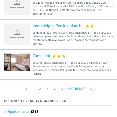
El Duplex Nevada 705 se encuentra en Pas de la Casa, a 200
metros del TSF4 Solana y del TSD4 Pas De La Casa y a 400 metros
del TSF2 Coll Blanc. El establecimiento tiene balcón. Este
apartamento di
Immodelpas Perdrix blanche
El Immodelpas Perdrix blanche se encuentra en Pas de la Casa y
ofrece alojamiento con balcón. El establecimiento tiene vistas a la
montaña y está a 47 km de Font-Romeu. Apartamento con 1
dormito
Camel Lot
El Camel Lot se encuentra en Pas de la Casa y alberga un bar.
Cuenta con restaurante, recepción 24 horas, mostrador de
información turística y WiFi gratuita. El hotel ofrece habitaciones
familia
1
2
3
4
5
SIGUIENTE
DESTINOS CERCANOS A GRANDVALIRA
Apartamentos
(213)