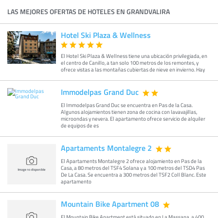
LAS MEJORES OFERTAS DE HOTELES EN GRANDVALIRA
Hotel Ski Plaza & Wellness
El Hotel Ski Plaza & Wellness tiene una ubicación privilegiada, en
el centro de Canillo, a tan solo 100 metros de los remontes, y
ofrece vistas a las montañas cubiertas de nieve en invierno. Hay
Immodelpas Grand Duc
El Immodelpas Grand Duc se encuentra en Pas de la Casa.
Algunos alojamientos tienen zona de cocina con lavavajillas,
microondas y nevera. El apartamento ofrece servicio de alquiler
de equipos de es
Apartaments Montalegre 2
El Apartaments Montalegre 2 ofrece alojamiento en Pas de la
Casa, a 80 metros del TSF4 Solana y a 100 metros del TSD4 Pas
De La Casa. Se encuentra a 300 metros del TSF2 Coll Blanc. Este
apartamento
Mountain Bike Apartment 08
El Mountain Bike Apartment está situado en La Massana, a 400