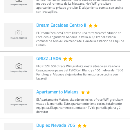
metros del remonte de La Massana. Hay WiFi gratuita y
aparcamiento privado gratuito. El alojamiento cuenta con cocina
con lavavajillas,
Dream Escaldes Centro II
El Dream Escaldes Centro II tiene una terraza y está situado en
Escaldes-Engordany, Andorra la Vella, a 3,1 km del estadio
comunal de Aixovall y a menos de 1 km de la estación de esquí de
Grandv
GRIZZLI 506
El GRIZZLI 506 ofrece WiFi gratuita y está situado en Pas de la
Casa, a pocos pasos del TSF2 Coll Blanc y a 100 metros del TSD6
Font Negre. Algunos alojamientos tienen zona de cocina con
lavavajil
Apartamento Maians
El Apartamento Maians, situado en Incles, ofrece WiFi gratuita y
vistas a la montaña. Este apartamento tiene cocina totalmente
equipada. El apartamento cuenta con TV de pantalla plana y 2
dormitor
Duplex Nevada 705