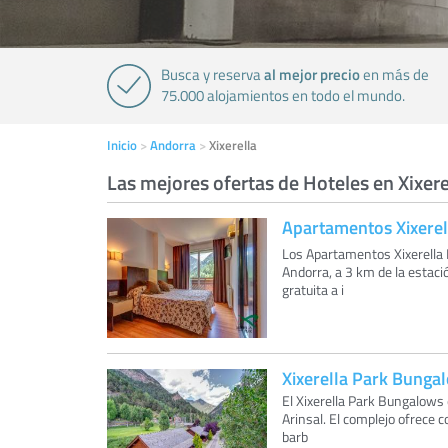
al mejor precio
Busca y reserva
en más de
75.000 alojamientos en todo el mundo.
Inicio
Andorra
Xixerella
Las mejores ofertas de Hoteles en Xixere
Apartamentos Xixerel
Los Apartamentos Xixerella 
Andorra, a 3 km de la estaci
gratuita a i
Xixerella Park Bunga
El Xixerella Park Bungalows 
Arinsal. El complejo ofrece 
barb