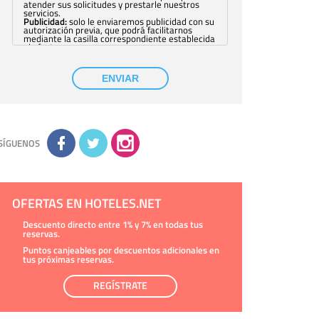
atender sus solicitudes y prestarle nuestros
servicios.
Publicidad:
solo le enviaremos publicidad con su
autorización previa, que podrá facilitarnos
mediante la casilla correspondiente establecida
al efecto.
Base Jurídica:
únicamente trataremos sus datos
con su consentimiento previo, que podrá
facilitarnos mediante la casilla correspondiente
ENVIAR
establecida al efecto.
Destinatarios:
con carácter general, sólo el
personal de nuestra entidad que esté
debidamente autorizado podrá tener
conocimiento de la información que le pedimos.
No se comunicarán datos a terceros.
Derechos:
tiene derecho a saber qué
información tenemos sobre usted, corregirla y
SÍGUENOS
eliminarla, tal y como se explica en la
información adicional disponible en nuestra
página web.
Información complementaria:
Puede consultar
la información adicional y detallada sobre cómo
tratamos sus datos en la
política de privacidad
OFERTAS EN HOTELES.NET
Descuento directo entre 1% y 7% en todas tus
reservas.
Puntos canjeables por descuentos adicionales en
tus próximas reservas.
REGÍSTRATE