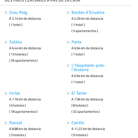
Grau Roig
Bordes d´Envalira
A 2.74 km de distancia
A 4.29 km de distancia
( 1 hotel )
( 1 hotel )
( 5 apartamentos )
Soldeu
Porta
A 6.44 km de distancia
A 6.94 km de distancia
( 13 hoteles )
( 1 hotel )
( 26 apartamentos )
LʼHospitalet-près-
lʼAndorre
A 6.94 km de distancia
( 1 hotel )
Incles
El Tarter
A 7.16 km de distancia
A 7.96 km de distancia
( 6 hoteles )
( 8 hoteles )
( 18 apartamentos )
( 32 apartamentos )
Ransol
Canillo
A 8.88 km de distancia
A 11.22 km de distancia
( 3 hoteles )
( 9 hoteles )