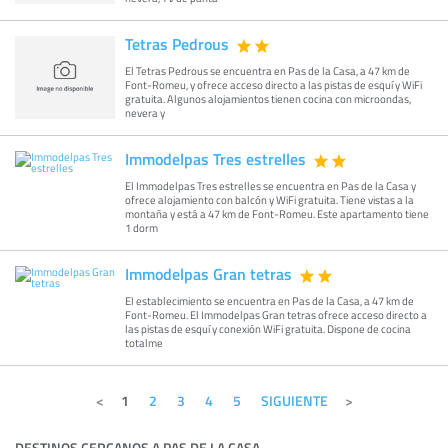
Tetras Pedrous
El Tetras Pedrous se encuentra en Pas de la Casa, a 47 km de
Font-Romeu, y ofrece acceso directo a las pistas de esquí y WiFi
gratuita. Algunos alojamientos tienen cocina con microondas,
nevera y
Immodelpas Tres estrelles
El Immodelpas Tres estrelles se encuentra en Pas de la Casa y
ofrece alojamiento con balcón y WiFi gratuita. Tiene vistas a la
montaña y está a 47 km de Font-Romeu. Este apartamento tiene
1 dorm
Immodelpas Gran tetras
El establecimiento se encuentra en Pas de la Casa, a 47 km de
Font-Romeu. El Immodelpas Gran tetras ofrece acceso directo a
las pistas de esquí y conexión WiFi gratuita. Dispone de cocina
totalme
1
2
3
4
5
SIGUIENTE
DESTINOS CERCANOS A PAS DE LA CASA