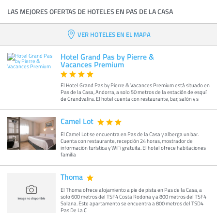
LAS MEJORES OFERTAS DE HOTELES EN PAS DE LA CASA
VER HOTELES EN EL MAPA
Hotel Grand Pas by Pierre &
Vacances Premium
El Hotel Grand Pas by Pierre & Vacances Premium está situado en
Pas de la Casa, Andorra, a solo 50 metros de la estación de esquí
de Grandvalira. El hotel cuenta con restaurante, bar, salón y s
Camel Lot
El Camel Lot se encuentra en Pas de la Casa y alberga un bar.
Cuenta con restaurante, recepción 24 horas, mostrador de
información turística y WiFi gratuita. El hotel ofrece habitaciones
familia
Thoma
El Thoma ofrece alojamiento a pie de pista en Pas de la Casa, a
solo 600 metros del TSF4 Costa Rodona y a 800 metros del TSF4
Solana. Este apartamento se encuentra a 800 metros del TSD4
Pas De La C