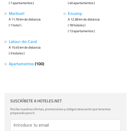
( 7 apartamentos )
( 40 apartamentos )
Meritxell
Encamp
A 11.76 km de distancia
A 12.38 km de distancia
( 1 hotel )
( 18 hoteles )
( 13 apartamentos )
Latour-de-Carol
A 15.45 km de distancia
( 3 hoteles )
Apartamentos
(100)
SUSCRÍBETE A HOTELES.NET
Recibe nuestras ofertas, promociones y códigos descuento que tenemos
preparado para ti.