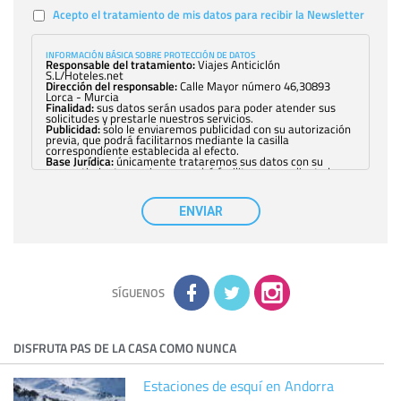
Acepto el tratamiento de mis datos para recibir la Newsletter
INFORMACIÓN BÁSICA SOBRE PROTECCIÓN DE DATOS
Responsable del tratamiento:
Viajes Anticiclón
S.L/Hoteles.net
Dirección del responsable:
Calle Mayor número 46,30893
Lorca - Murcia
Finalidad:
sus datos serán usados para poder atender sus
solicitudes y prestarle nuestros servicios.
Publicidad:
solo le enviaremos publicidad con su autorización
previa, que podrá facilitarnos mediante la casilla
correspondiente establecida al efecto.
Base Jurídica:
únicamente trataremos sus datos con su
consentimiento previo, que podrá facilitarnos mediante la
casilla correspondiente establecida al efecto.
Destinatarios:
con carácter general, sólo el personal de
nuestra entidad que esté debidamente autorizado podrá
ENVIAR
tener conocimiento de la información que le pedimos. No se
comunicarán datos a terceros.
Derechos:
tiene derecho a saber qué información tenemos
sobre usted, corregirla y eliminarla, tal y como se explica en
la información adicional disponible en nuestra página web.
Información complementaria:
Puede consultar la información
adicional y detallada sobre cómo tratamos sus datos en la
política de privacidad
SÍGUENOS
DISFRUTA PAS DE LA CASA COMO NUNCA
Estaciones de esquí en Andorra