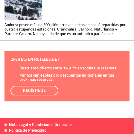
Andorra posee más de 300 kilómetros de pistas de esquí, repartidas por
cuatro estupendas estaciones: Grandvalira, Vallnord, Naturlàndia y
Parador Canaro. No hay duda de que es un autentico paraíso par...
OFERTAS EN HOTELES.NET
Descuento directo entre 1% y 7% en todas tus reservas.
Puntos canjeables por descuentos adicionales en tus
próximas reservas.
REGÍSTRATE
Nota Legal y Condiciones Generales
Política de Privacidad