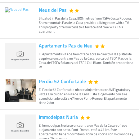
Neus del Pas
Situated in Pas de la Casa, 500 metres from TSF4 Costa Rodona,
Snow mountain Pas de la Casa provides a living room with a TV.
This property offers access to a terrace and free WiFi. This
apartment
Apartaments Pas de Neu
El Apartaments Pas de Neu ofrece acceso directo a las pistas de
esquí y se encuentra en Pas de la Casa, cerca del TSD4 Pas de la
Casa, del TSF4 Solana y del TSF2 Coll Blanc. También proporciona
W
Perdiu 52 Confortable
El Perdiu 52 Confortable ofrece alojamiento con WiFi gratuita y
vistas a la ciudad en Pas de la Casa. Este alojamiento con aire
acondicionado está a 47 km de Font-Romeu. El apartamento
tiene 2 dor
Immodelpas Nuria
El Immodelpas Nuria se encuentra en Pas de la Casa y ofrece
alojamiento con patio. Font-Romeu está a 47 km. Este
apartamento tiene 1 dormitorio, zona de cocina con microondas y
nevera, TV de panta