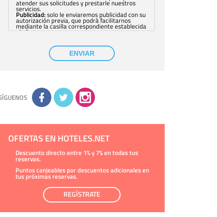
atender sus solicitudes y prestarle nuestros
servicios.
Publicidad:
solo le enviaremos publicidad con su
autorización previa, que podrá facilitarnos
mediante la casilla correspondiente establecida
al efecto.
Base Jurídica:
únicamente trataremos sus datos
con su consentimiento previo, que podrá
facilitarnos mediante la casilla correspondiente
ENVIAR
establecida al efecto.
Destinatarios:
con carácter general, sólo el
personal de nuestra entidad que esté
debidamente autorizado podrá tener
conocimiento de la información que le pedimos.
No se comunicarán datos a terceros.
Derechos:
tiene derecho a saber qué
información tenemos sobre usted, corregirla y
SÍGUENOS
eliminarla, tal y como se explica en la
información adicional disponible en nuestra
página web.
Información complementaria:
Puede consultar
la información adicional y detallada sobre cómo
tratamos sus datos en la
política de privacidad
OFERTAS EN HOTELES.NET
Descuento directo entre 1% y 7% en todas tus
reservas.
Puntos canjeables por descuentos adicionales en
tus próximas reservas.
REGÍSTRATE