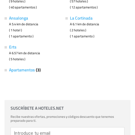
( 9 hoteles )
( 57 hoteles )
( 40 apartamentos )
( 12 apartamentos )
Ansalonga
La Cortinada
A 5.4 km de distancia
A 6.1 km de distancia
( 1 hotel )
( 2 hoteles )
( 1 apartamento )
( 1 apartamento )
Erts
A 6.57 km de distancia
( 5 hoteles )
Apartamentos
(3)
SUSCRÍBETE A HOTELES.NET
Recibe nuestras ofertas, promociones y códigos descuento que tenemos
preparado para ti.