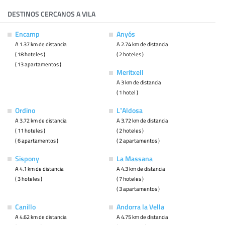
DESTINOS CERCANOS A VILA
Encamp
Anyós
A 1.37 km de distancia
A 2.74 km de distancia
( 18 hoteles )
( 2 hoteles )
( 13 apartamentos )
Meritxell
A 3 km de distancia
( 1 hotel )
Ordino
LʼAldosa
A 3.72 km de distancia
A 3.72 km de distancia
( 11 hoteles )
( 2 hoteles )
( 6 apartamentos )
( 2 apartamentos )
Sispony
La Massana
A 4.1 km de distancia
A 4.3 km de distancia
( 3 hoteles )
( 7 hoteles )
( 3 apartamentos )
Canillo
Andorra la Vella
A 4.62 km de distancia
A 4.75 km de distancia