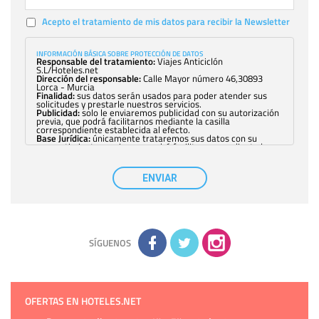
Acepto el tratamiento de mis datos para recibir la Newsletter
INFORMACIÓN BÁSICA SOBRE PROTECCIÓN DE DATOS
Responsable del tratamiento:
Viajes Anticiclón
S.L/Hoteles.net
Dirección del responsable:
Calle Mayor número 46,30893
Lorca - Murcia
Finalidad:
sus datos serán usados para poder atender sus
solicitudes y prestarle nuestros servicios.
Publicidad:
solo le enviaremos publicidad con su autorización
previa, que podrá facilitarnos mediante la casilla
correspondiente establecida al efecto.
Base Jurídica:
únicamente trataremos sus datos con su
consentimiento previo, que podrá facilitarnos mediante la
casilla correspondiente establecida al efecto.
Destinatarios:
con carácter general, sólo el personal de
nuestra entidad que esté debidamente autorizado podrá
ENVIAR
tener conocimiento de la información que le pedimos. No se
comunicarán datos a terceros.
Derechos:
tiene derecho a saber qué información tenemos
sobre usted, corregirla y eliminarla, tal y como se explica en
la información adicional disponible en nuestra página web.
Información complementaria:
Puede consultar la información
adicional y detallada sobre cómo tratamos sus datos en la
política de privacidad
SÍGUENOS
OFERTAS EN HOTELES.NET