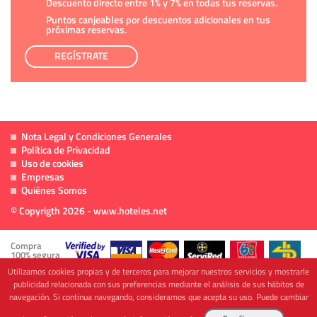
Descuento directo entre 1% y 7% en todas tus reservas.
Puntos canjeables por descuentos adicionales en tus
próximas reservas.
REGÍSTRATE
Nota Legal y Condiciones Generales
Política de Privacidad
Uso de cookies
Empresas
Quiénes Somos
© Copyrigth 2026 - www.hoteles.net
Compra
100% segura
Utilizamos cookies propias y de terceros para mejorar nuestros servicios y mostrarle
publicidad relacionada con sus preferencias mediante el análisis de sus hábitos de
navegación. Si continua navegando, consideramos que acepta su uso. Puede cambiar
Cofinanciado por