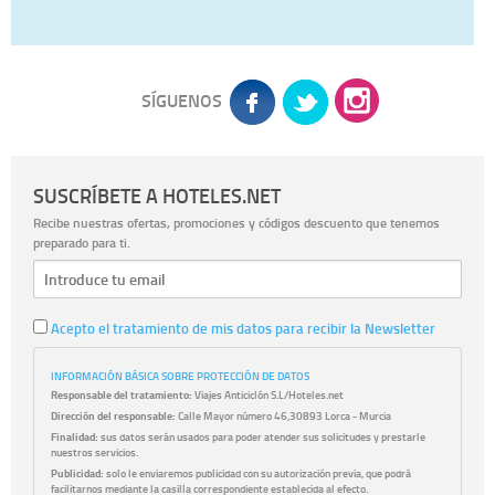
SÍGUENOS
SUSCRÍBETE A HOTELES.NET
Recibe nuestras ofertas, promociones y códigos descuento que tenemos
preparado para ti.
Acepto el tratamiento de mis datos para recibir la Newsletter
INFORMACIÓN BÁSICA SOBRE PROTECCIÓN DE DATOS
Responsable del tratamiento:
Viajes Anticiclón S.L/Hoteles.net
Dirección del responsable:
Calle Mayor número 46,30893 Lorca - Murcia
Finalidad:
sus datos serán usados para poder atender sus solicitudes y prestarle
nuestros servicios.
Publicidad:
solo le enviaremos publicidad con su autorización previa, que podrá
facilitarnos mediante la casilla correspondiente establecida al efecto.