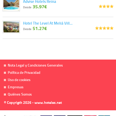
Advise Hotels Reina
35.97€
Desde
Hotel The Level At Meliá Vill…
51.27€
Desde
Nota Legal y Condiciones Generales
Política de Privacidad
Uso de cookies
Empresas
Quiénes Somos
© Copyrigth 2026 - www.hoteles.net