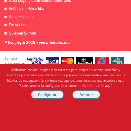
Nota Legal y Condiciones Generales
Política de Privacidad
Uso de cookies
Empresas
Quiénes Somos
© Copyrigth 2026 - www.hoteles.net
Compra
100% segura
Utilizamos cookies propias y de terceros para mejorar nuestros servicios y
mostrarle publicidad relacionada con sus preferencias mediante el análisis de sus
hábitos de navegación. Si continua navegando, consideramos que acepta su uso.
Puede cambiar la configuración u obtener más información
aquí
.
Cofinanciado por
Viajes Anticiclón, S.L. Agencia de Viajes Online - C.I. MU-107-2-25. C/ Mayor nº46 Bajo,
CP: 30893, Almendricos (Murcia, Spain).