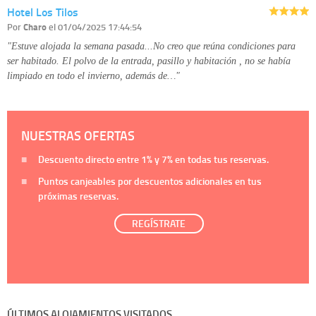
Hotel Los Tilos
Por
Charo
el 01/04/2025 17:44:54
"Estuve alojada la semana pasada...No creo que reúna condiciones para
ser habitado. El polvo de la entrada, pasillo y habitación , no se había
limpiado en todo el invierno, además de…"
NUESTRAS OFERTAS
Descuento directo entre
1%
y
7%
en todas tus reservas.
Puntos canjeables por descuentos adicionales en tus
próximas reservas.
REGÍSTRATE
ÚLTIMOS ALOJAMIENTOS VISITADOS