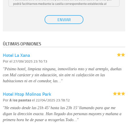
podrá facilitarnos mediante la casilla correspondiente establecida al
efecto.
Base Jurídica:
únicamente trataremos sus datos con su consentimiento
ENVIAR
previo, que podrá facilitarnos mediante la casilla correspondiente
establecida al efecto.
Destinatarios:
con carácter general, sólo el personal de nuestra entidad
que esté debidamente autorizado podrá tener conocimiento de la
información que le pedimos. No se comunicarán datos a terceros.
ÚLTIMAS OPINIONES
Derechos:
tiene derecho a saber qué información tenemos sobre usted,
corregirla y eliminarla, tal y como se explica en la información adicional
Hotel La Xana
disponible en nuestra página web.
Información complementaria:
Puede consultar la información adicional y
Por
el 27/09/2025 23:10:13
detallada sobre cómo tratamos sus datos en la
política de privacidad
"Pésimo hotel, limpieza ninguna, inmovilisrio roto y mal arrerglo, dueñas
con Mal carácter y sin educación, sin aire ni calefacción en las
habitaciones ni en el comedor, las…"
Hotel Htop Molinos Park
Por
A los pasotas
el 22/04/2025 23:18:12
"He estado desde las 21h 45’ hasta las 23h 15’ llamando para que me
digan la dirección exacta. Han llegado dos personas mayores y mañana a
primera hora he de pasar a recogerlas.Todo…"