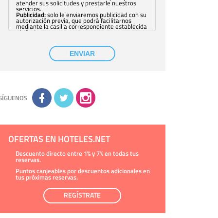
atender sus solicitudes y prestarle nuestros
servicios.
Publicidad:
solo le enviaremos publicidad con su
autorización previa, que podrá facilitarnos
mediante la casilla correspondiente establecida
al efecto.
Base Jurídica:
únicamente trataremos sus datos
con su consentimiento previo, que podrá
facilitarnos mediante la casilla correspondiente
ENVIAR
establecida al efecto.
Destinatarios:
con carácter general, sólo el
personal de nuestra entidad que esté
debidamente autorizado podrá tener
conocimiento de la información que le pedimos.
No se comunicarán datos a terceros.
Derechos:
tiene derecho a saber qué
información tenemos sobre usted, corregirla y
SÍGUENOS
eliminarla, tal y como se explica en la
información adicional disponible en nuestra
página web.
Información complementaria:
Puede consultar
la información adicional y detallada sobre cómo
tratamos sus datos en la
política de privacidad
OFERTAS EN HOTELES.NET
Descuento directo entre 1% y 7% en todas tus
reservas.
Puntos canjeables por descuentos adicionales en
tus próximas reservas.
REGÍSTRATE