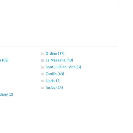
Ordino (17)
a (69)
La Massana (10)
Sant Julià de Lòria (5)
Canillo (49)
Llorts (7)
Incles (24)
dany (2)